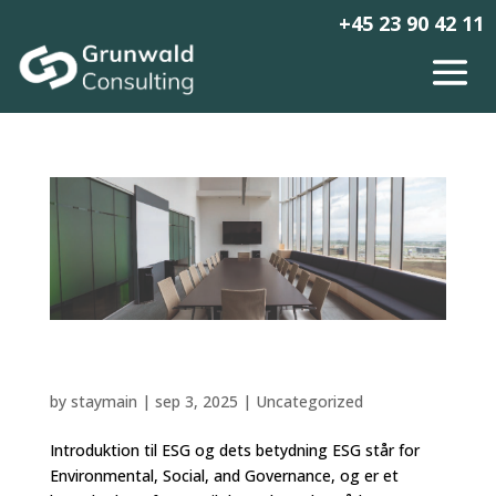
+45 23 90 42 11
Hvad er ESG og hvorfor er det vigtigt for din
virksomhed?
by
staymain
|
sep 3, 2025
|
Uncategorized
Introduktion til ESG og dets betydning ESG står for
Environmental, Social, and Governance, og er et