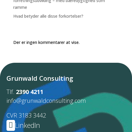
forretningsudvikling – med bæredygtighed som
ramme
Hvad betyder alle disse forkortelser?
Recent Comments
Der er ingen kommentarer at vise.
Grunwald Consulting
Tlf.
2390 4211
info@grunwaldconsulting.com
CVR 3183 3442
LinkedIn
