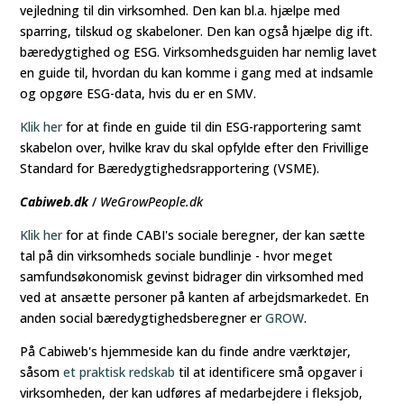
vejledning til din virksomhed. Den kan bl.a. hjælpe med
sparring, tilskud og skabeloner. Den kan også hjælpe dig ift.
bæredygtighed og ESG. Virksomhedsguiden har nemlig lavet
en guide til, hvordan du kan komme i gang med at indsamle
og opgøre ESG-data, hvis du er en SMV.
Klik
her
for at finde en guide til din ESG-rapportering samt
skabelon over, hvilke krav du skal opfylde efter den Frivillige
Standard for Bæredygtighedsrapportering (VSME).
Cabiweb.dk
/
WeGrowPeople.dk
Klik her
for at finde CABI's sociale beregner, der kan sætte
tal på din virksomheds sociale bundlinje - hvor meget
samfundsøkonomisk gevinst bidrager din virksomhed med
ved at ansætte personer på kanten af arbejdsmarkedet. En
anden social bæredygtighedsberegner er
GROW
.
På Cabiweb's hjemmeside kan du finde andre værktøjer,
såsom
et praktisk redskab
til at identificere små opgaver i
virksomheden, der kan udføres af medarbejdere i fleksjob,