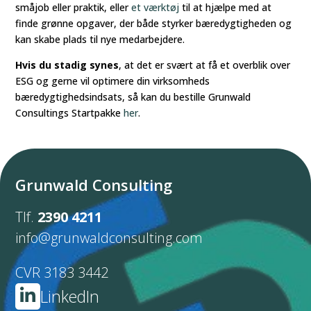
småjob eller praktik, eller
et værktøj
til at hjælpe med at
finde grønne opgaver, der både styrker bæredygtigheden og
kan skabe plads til nye medarbejdere.
Hvis du stadig synes
, at det er svært at få et overblik over
ESG og gerne vil optimere din virksomheds
bæredygtighedsindsats, så kan du bestille Grunwald
Consultings Startpakke
her
.
Grunwald Consulting
Tlf.
2390 4211
info@grunwaldconsulting.com
CVR 3183 3442
LinkedIn
